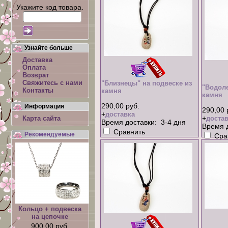
Укажите код товара.
Узнайте больше
Доставка
Оплата
Возврат
Свяжитесь с нами
"Близнецы" на подвеске из
"Водоле
Контакты
камня
камня
290,00 руб.
Информация
290,00 
+
доставка
+
Карта сайта
достав
Время доставки: 3-4 дня
Время д
Сравнить
Рекомендуемые
Сра
Кольцо + подвеска
на цепочке
900,00 руб.