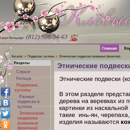
(812) 908-54-63
Санкт-Петербург:
Главная
Ко
»
»
Каталог
Подвески, кулоны
Этнические подвески (кожаные фенечки)
Разделы
Этнические подвеск
Серьги
Этнические подвески (к
Кольца
Подвески,
кулоны
В этом разделе предст
Разные
дерева на веревках из 
подвески и
кулоны
картинки из наскальной
Этнические
такие инь-ян, черепаха
подвески
изделия называются
ко
(кожаные
фенечки)