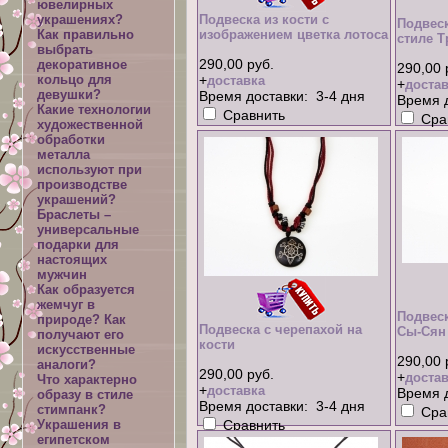
ювелирных
украшениях?
Подвеска из кости с
Подвеск
Как правильно
изображением цветка лотоса
стиле Т
выбрать
290,00 руб.
декоративное
290,00 
кольцо для
+
доставка
+
достав
девушки?
Время доставки: 3-4 дня
Время д
Какие технологии
Сравнить
Сра
художественной
обработки
металла
используют при
производстве
украшений?
Браслеты –
универсальные
подарки для
настоящих
мужчин
Как образуется
жемчуг в
Подвес
природе? Как
Подвеска с черепахой на
Сы-Сян
получают его
кости
искусственные
290,00 
аналоги?
290,00 руб.
+
достав
Что характерно
+
доставка
Время д
образу в стиле
Время доставки: 3-4 дня
стимпанк?
Сра
Украшения в
Сравнить
египетском