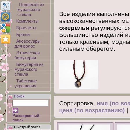
Подвески из
муранского
Все изделия выполнены
стекла
высококачественных ма
Комплекты
ожерелья
регулируются
Браслеты
Большинство изделий из
Броши
только красивым, модны
Аксессуары
для волос
сильным оберегом.
Этническая
бижутерия
Бижутерия из
муранского
стекла
Тибетские
украшения
Поиск
Сортировка:
имя (по во
|
цена (по возрастанию)
Расширенный
поиск
Быстрый заказ