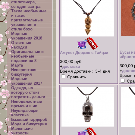
стиле:вчера,
сегодня завтра
Такие необычные
и такие
притягательные
украшения в
стиле бохо
Модные
украшения 2018
Отличные
находки
Оригинальные и
Бусы из
Амулет Дордже с Тайцзи
необычные
чёрного
подарки на 8
300,00 руб.
Марта
300,00 
+
доставка
Невероятная
+
достав
Время доставки: 3-4 дня
бижутерия
Время д
Сравнить
Модные
Сра
украшения 2017
Одежда, на
которую стоит
потратить деньги
Неподвластный
времени шик
Неувядающая
классика
Базовый гардероб
Мода и бижутерия
Маленькие
хитрости