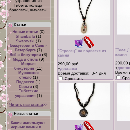
украшения из
Тибета: кольца,
браслеты, амулеты,
...
Статьи
(0)
Новые статьи
(1)
Shamballa
(1)
Swarovski
Бижутерия в Санкт-
(7)
Петербурге
"Телец"
"Стрелец" на подвеске из
(6)
камня
Всё о бижутерии
камня
(9)
Мода и стиль
290,00 
Модная
290,00 руб.
+
достав
(11)
бижутерия
+
доставка
Время д
Муранское
Время доставки: 3-4 дня
(1)
стекло
Сра
Сравнить
(1)
Подвески
(3)
Серьги
Тибетские
(1)
украшения
Читать все статьи
>>
Новые статьи
Какие используют
черные камни в