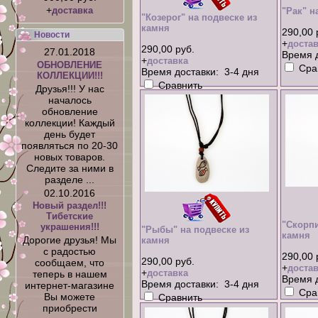
+
доставка
"Рак" н
"Козерог" на подвеске из
камня
290,00 
Новости
+
достав
290,00 руб.
27.01.2018
Время д
+
доставка
ОБНОВЛЕНИЕ
Сра
Время доставки: 3-4 дня
КОЛЛЕКЦИИ!!!
Сравнить
Друзья!!! У нас
началось
обновление
коллекции! Каждый
день будет
появляться по 20-30
новых товаров.
Следите за ними в
разделе ...
02.10.2016
Новый раздел!!!
Тибетские
"Скорпи
украшения!!!
"Рыбы" на подвеске из
камня
Дорогие друзья! Мы
камня
с радостью
290,00 
290,00 руб.
сообщаем, что
+
достав
+
доставка
теперь в нашем
Время д
Время доставки: 3-4 дня
интернет-магазине
Сра
Вы можете
Сравнить
приобрести