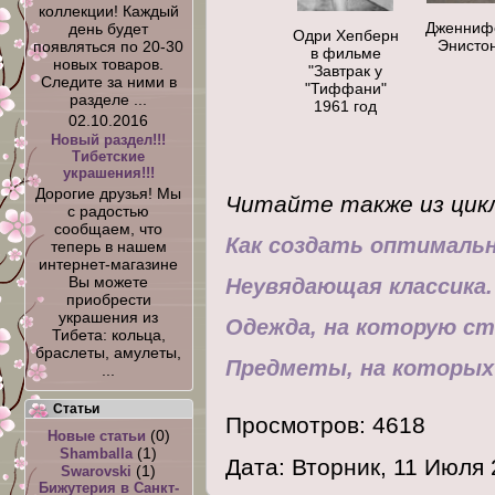
коллекции! Каждый
Дженниф
день будет
Одри Хепберн
Энисто
появляться по 20-30
в фильме
новых товаров.
"Завтрак у
Следите за ними в
"Тиффани"
разделе ...
1961 год
02.10.2016
Новый раздел!!!
Тибетские
украшения!!!
Дорогие друзья! Мы
Читайте также из цик
с радостью
сообщаем, что
Как создать оптималь
теперь в нашем
интернет-магазине
Вы можете
Неувядающая классика.
приобрести
украшения из
Одежда, на которую с
Тибета: кольца,
браслеты, амулеты,
Предметы, на которых
...
Статьи
Просмотров: 4618
(0)
Новые статьи
(1)
Shamballa
Дата: Вторник, 11 Июля
(1)
Swarovski
Бижутерия в Санкт-