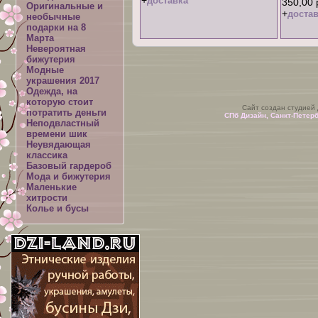
+
доставка
350,00 
Оригинальные и
+
достав
необычные
подарки на 8
Марта
Невероятная
бижутерия
Модные
украшения 2017
Одежда, на
которую стоит
Сайт создан студией
потратить деньги
СПб Дизайн, Санкт-Петер
Неподвластный
времени шик
Неувядающая
классика
Базовый гардероб
Мода и бижутерия
Маленькие
хитрости
Колье и бусы