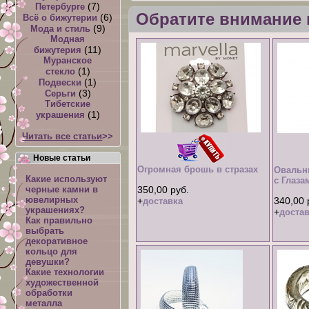
(7)
Петербурге
Обратите внимание 
(6)
Всё о бижутерии
(9)
Мода и стиль
Модная
(11)
бижутерия
Муранское
(1)
стекло
(1)
Подвески
(3)
Серьги
Тибетские
(1)
украшения
Читать все статьи
>>
Новые статьи
Огромная брошь в стразах
Овальн
Какие используют
с Глаза
черные камни в
350,00 руб.
ювелирных
+
340,00 
доставка
украшениях?
+
достав
Как правильно
выбрать
декоративное
кольцо для
девушки?
Какие технологии
художественной
обработки
металла