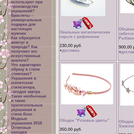
используют при
производстве
украшений?
Браслеты –
универсальные
подарки для
настоящих
Объёмн
Овальные металлические
мужчин
тибетск
серьги с рифлением
Как образуется
Рыбам
жемчуг в
230,00 руб.
природе? Как
900,00 
+
доставка
получают его
+
достав
искусственные
аналоги?
Что характерно
образу в стиле
стимпанк?
Украшения в
египетском
стиле:вчера,
сегодня завтра
Такие необычные
и такие
притягательные
украшения в
стиле бохо
Модные
Ободок "Розовые цветы"
Ободок
украшения 2018
Swarovs
Отличные
350,00 руб.
находки