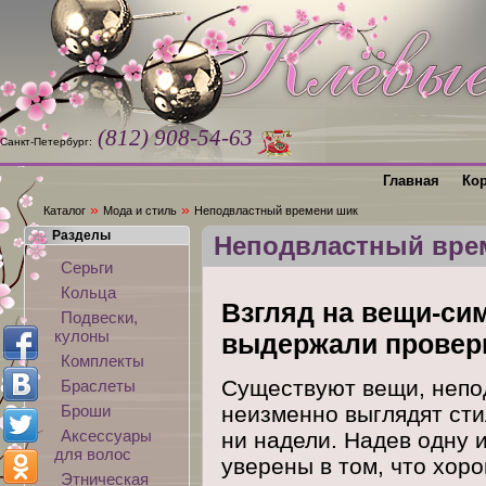
(812) 908-54-63
Санкт-Петербург:
Главная
Ко
»
»
Каталог
Мода и стиль
Неподвластный времени шик
Разделы
Неподвластный вре
Серьги
Кольца
Взгляд на вещи-си
Подвески,
кулоны
выдержали провер
Комплекты
Существуют вещи, непо
Браслеты
Броши
неизменно выглядят сти
Аксессуары
ни надели. Надев одну и
для волос
уверены в том, что хоро
Этническая