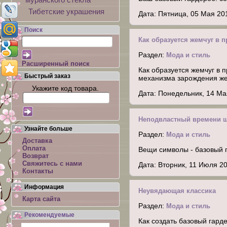
Тибетские украшения
Дата: Пятница, 05 Мая 20
Поиск
Как образуется жемчуг в 
Раздел:
Мода и стиль
Расширенный поиск
Как образуется жемчуг в 
Быстрый заказ
механизма зарождения же
Укажите код товара.
Дата: Понедельник, 14 Ма
Неподвластный времени 
Узнайте больше
Раздел:
Мода и стиль
Доставка
Оплата
Вещи символы - базовый г
Возврат
Свяжитесь с нами
Дата: Вторник, 11 Июля 2
Контакты
Информация
Неувядающая классика
Карта сайта
Раздел:
Мода и стиль
Рекомендуемые
Как создать базовый гард