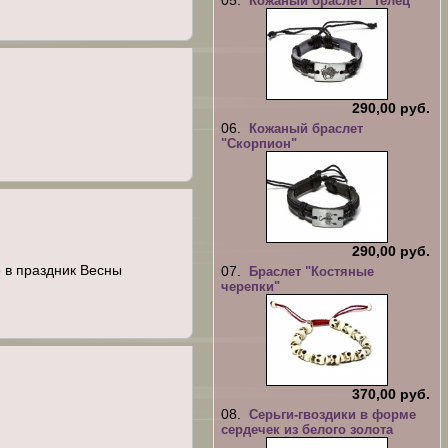
Кожаный браслет "Телец"
290,00 руб.
06.
Кожаный браслет
"Скорпион"
290,00 руб.
 в праздник Весны
07.
Браслет "Костяные
черепки"
370,00 руб.
08.
Серьги-гвоздики в форме
сердечек из белого золота