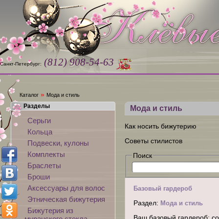
(812) 908-54-63
Санкт-Петербург:
»
Каталог
Мода и стиль
Разделы
Мода и стиль
Серьги
Как носить бижутерию
Кольца
Советы стилистов
Подвески, кулоны
Комплекты
Поиск
Браслеты
Броши
Аксессуары для волос
Базовый гардероб
Этническая бижутерия
Раздел:
Мода и стиль
Бижутерия из
Ваш базовый гардероб: со
муранского стекла