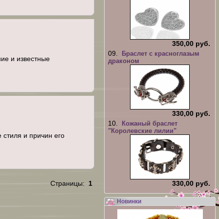
350,00 руб.
09.
Браслет с красноглазым
ние и известные
драконом
330,00 руб.
10.
Кожаный браслет
"Королевские лилии"
 стиля и причин его
Страницы:
1
330,00 руб.
Новинки