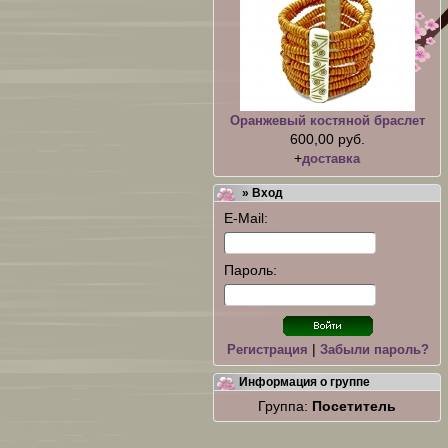
Оранжевый костяной браслет
600,00 руб.
+
доставка
» Вход
E-Mail:
Пароль:
|
Регистрация
Забыли пароль?
Информация о группе
Группа:
Посетитель