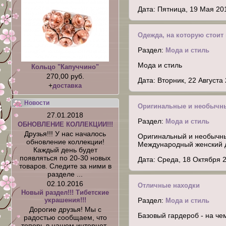
Дата: Пятница, 19 Мая 20
Одежда, на которую стоит
Раздел:
Мода и стиль
Мода и стиль
Кольцо "Капуччино"
270,00 руб.
Дата: Вторник, 22 Августа
+
доставка
Новости
Оригинальные и необычны
27.01.2018
Раздел:
Мода и стиль
ОБНОВЛЕНИЕ КОЛЛЕКЦИИ!!!
Друзья!!! У нас началось
Оригинальный и необычны
обновление коллекции!
Международный женский д
Каждый день будет
появляться по 20-30 новых
Дата: Среда, 18 Октября 
товаров. Следите за ними в
разделе ...
02.10.2016
Отличные находки
Новый раздел!!! Тибетские
Раздел:
украшения!!!
Мода и стиль
Дорогие друзья! Мы с
Базовый гардероб - на ч
радостью сообщаем, что
теперь в нашем интернет-