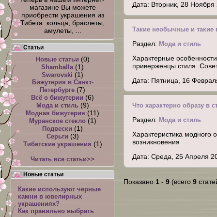
Дата: Вторник, 28 Ноября
магазине Вы можете
приобрести украшения из
Тибета: кольца, браслеты,
Такие необычные и такие 
амулеты, ...
Раздел:
Мода и стиль
Статьи
Характерные особенности 
(0)
Новые статьи
приверженцы стиля. Сове
(1)
Shamballa
(1)
Swarovski
Дата: Пятница, 16 Феврал
Бижутерия в Санкт-
(7)
Петербурге
(6)
Всё о бижутерии
(9)
Что характерно образу в 
Мода и стиль
(11)
Модная бижутерия
Раздел:
Мода и стиль
(1)
Муранское стекло
(1)
Подвески
Характеристика модного о
(3)
Серьги
возникновения
(1)
Тибетские украшения
Дата: Среда, 25 Апреля 2
Читать все статьи
>>
Новые статьи
Показано
1
-
9
(всего
9
стате
Какие используют черные
камни в ювелирных
украшениях?
Как правильно выбрать