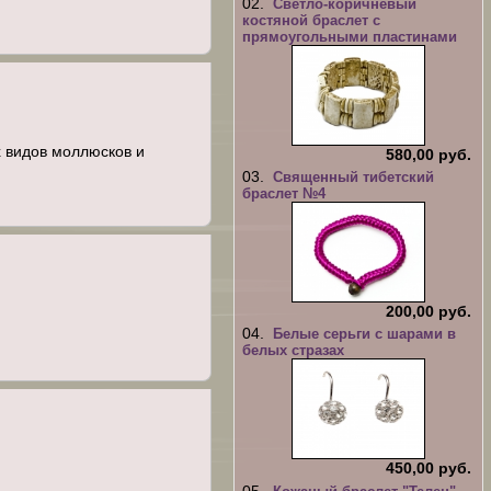
02.
Светло-коричневый
костяной браслет с
прямоугольными пластинами
х видов моллюсков и
580,00 руб.
03.
Священный тибетский
браслет №4
200,00 руб.
04.
Белые серьги с шарами в
белых стразах
450,00 руб.
05.