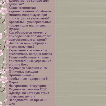
декоративное кольцо для
девушки?
Какие технологии
художественной обработки
металла используют при
производстве украшений?
Браслеты – универсальные
подарки для настоящих
мужчин
Как образуется жемчуг в
природе? Как получают его
искусственные аналоги?
Что характерно образу в
стиле стимпанк?
Украшения в египетском
стиле:вчера, сегодня завтра
Такие необычные и такие
притягательные украшения
в стиле бохо
Модные украшения 2018
Отличные находки
Оригинальные и
необычные подарки на 8
Марта
Невероятная бижутерия
Модные украшения 2017
Одежда, на которую стоит
потратить деньги
Неподвластный времени
шик