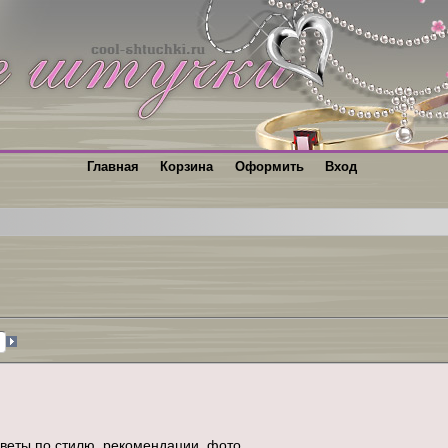
Главная
Корзина
Оформить
Вход
веты по стилю, рекомендации, фото.