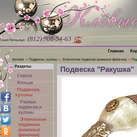
(812) 908-54-63
Санкт-Петербург:
Главная
Ко
»
»
»
Каталог
Подвески, кулоны
Этнические подвески (кожаные фенечки)
По
Разделы
Подвеска "Ракушка"
Серьги
Кольца
Подвески,
кулоны
Разные
подвески и
кулоны
Этнические
подвески
(кожаные
фенечки)