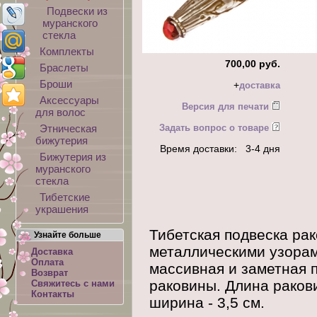
Подвески из
муранского
стекла
Комплекты
700,00 руб.
Браслеты
Броши
+
доставка
Аксессуары
Версия для печати
для волос
Этническая
Задать вопрос о товаре
бижутерия
Время доставки: 3-4 дня
Бижутерия из
муранского
стекла
Тибетские
украшения
Тибетская подвеска ра
Узнайте больше
металлическими узорам
Доставка
Оплата
массивная и заметная 
Возврат
раковины. Длина ракови
Свяжитесь с нами
Контакты
ширина - 3,5 см.