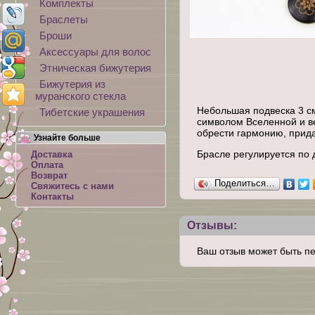
Комплекты
Браслеты
Броши
Аксессуары для волос
Этническая бижутерия
Бижутерия из
муранского стекла
Небольшая подвеска 3 см
Тибетские украшения
символом Вселенной и в
обрести гармонию, прида
Узнайте больше
Брасле регулируется по д
Доставка
Оплата
Возврат
Поделиться…
Свяжитесь с нами
Контакты
Отзывы:
Ваш отзыв может быть п