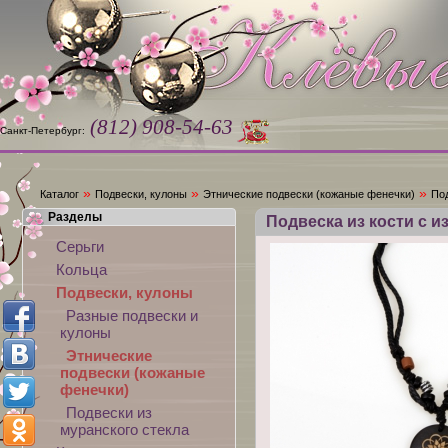
(812) 908-54-63
Санкт-Петербург:
»
»
»
Каталог
Подвески, кулоны
Этнические подвески (кожаные фенечки)
Под
Разделы
Подвеска из кости с 
Серьги
Кольца
Подвески, кулоны
Разные подвески и
кулоны
Этнические
подвески (кожаные
фенечки)
Подвески из
муранского стекла