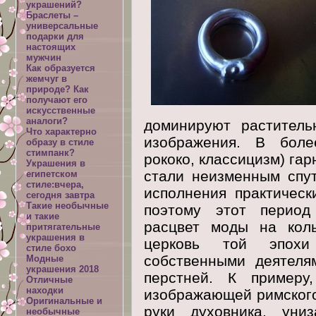
украшений?
Браслеты –
универсальные
подарки для
настоящих
мужчин
Как образуется
жемчуг в
природе? Как
получают его
искусственные
аналоги?
доминируют раститель
Что характерно
изображения. В боле
образу в стиле
стимпанк?
рококо, классицизм) га
Украшения в
стали неизменным спут
египетском
стиле:вчера,
исполнения практическ
сегодня завтра
Такие необычные
поэтому этот период
и такие
расцвет моды на коль
притягательные
украшения в
церковь той эпохи
стиле бохо
собственными деятеля
Модные
украшения 2018
перстней. К примеру
Отличные
находки
изображающей римского
Оригинальные и
руки духовника, уни
необычные