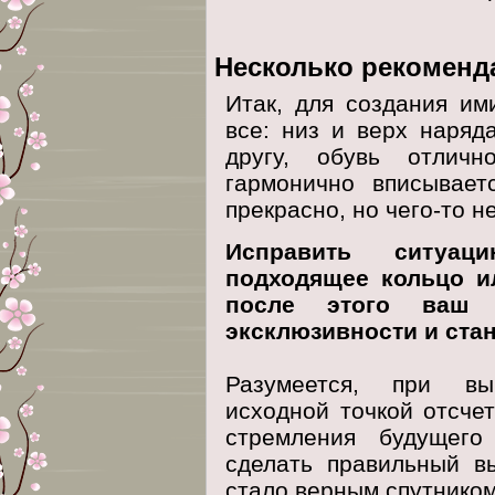
Несколько рекоменд
Итак, для создания и
все: низ и верх наряд
другу, обувь отлич
гармонично вписывает
прекрасно, но чего-то н
Исправить ситуа
подходящее кольцо и
после этого ваш о
эксклюзивности и ста
Разумеется, при в
исходной точкой отсче
стремления будущего
сделать правильный в
стало верным спутнико