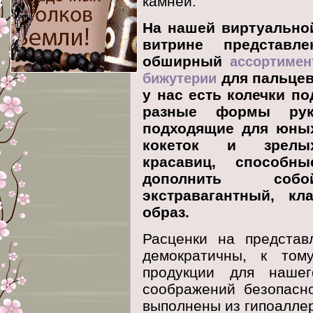
камней.
На нашей виртуально
витрине представле
обширный
ассортимен
для пальцев
бижутерии
xml-карта
у нас есть колечки по
разные формы рук
подходящие для юны
кокеток и зрелы
красавиц, способны
дополнить собо
экстравагантный, к
образ.
Расценки на представ
демократичны, к то
продукции для наше
соображений безопасн
выполнены из гипоалле