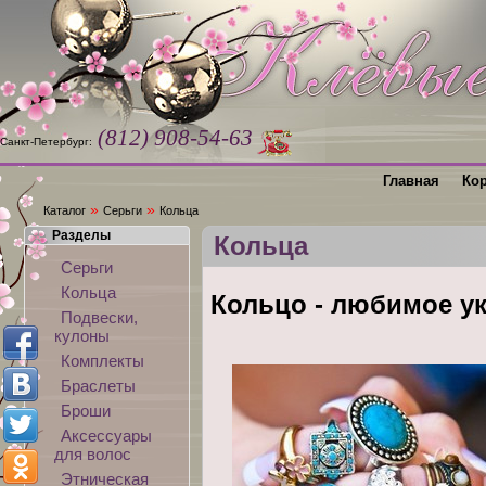
(812) 908-54-63
Санкт-Петербург:
Главная
Ко
»
»
Каталог
Серьги
Кольца
Разделы
Кольца
Серьги
Кольца
Кольцо - любимое у
Подвески,
кулоны
Комплекты
Браслеты
Броши
Аксессуары
для волос
Этническая