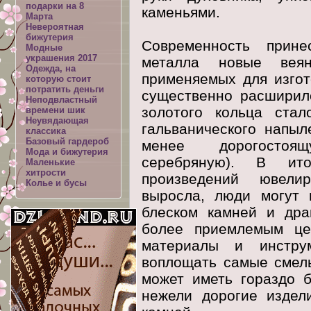
подарки на 8
каменьями.
Марта
Невероятная
бижутерия
Современность прине
Модные
украшения 2017
металла новые веян
Одежда, на
применяемых для изго
которую стоит
потратить деньги
существенно расширил
Неподвластный
золотого кольца стал
времени шик
Неувядающая
гальванического напыл
классика
Базовый гардероб
менее дорогостоящ
Мода и бижутерия
серебряную). В ито
Маленькие
хитрости
произведений ювелир
Колье и бусы
выросла, люди могут 
блеском камней и дра
более приемлемым це
материалы и инстру
воплощать самые смел
может иметь гораздо 
нежели дорогие издел