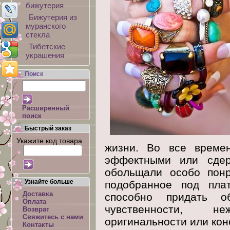
бижутерия
Бижутерия из
муранского
стекла
Тибетские
украшения
Поиск
Расширенный
поиск
Быстрый заказ
Укажите код товара.
жизни. Во все времен
эффектными или сдер
обольщали особо понр
Узнайте больше
подобранное под пла
Доставка
способно придать о
Оплата
чувственности, н
Возврат
Свяжитесь с нами
оригинальности или кон
Контакты