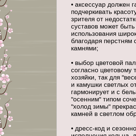
• аксессуар должен 
подчеркивать красот
зрителя от недостатк
суставов может быть 
использования широ
благодаря перстням 
камнями;
• выбор цветовой па
согласно цветовому 
хозяйки, так для "в
и камушки светлых от
гармонирует и с бел
"осенним" типом соче
"холод зимы" прекра
камней в светлом об
• дресс-код и сезон
исполнения кольца, 