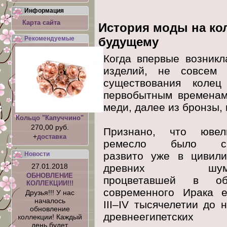
Информация
Карта сайта
История моды на кол
Рекомендуемые
будущему
Когда впервые возник
изделий, не совсем 
существования колец
первобытным временам
меди, далее из бронзы, 
Кольцо "Капуччино"
270,00 руб.
Признано, что ювел
+
доставка
ремесло было си
развито уже в цивили
Новости
древних шуме
27.01.2018
ОБНОВЛЕНИЕ
процветавшей в об
КОЛЛЕКЦИИ!!!
современного Ирака 
Друзья!!! У нас
началось
III–IV тысячелетии до н
обновление
древнеегипетских
коллекции! Каждый
день будет