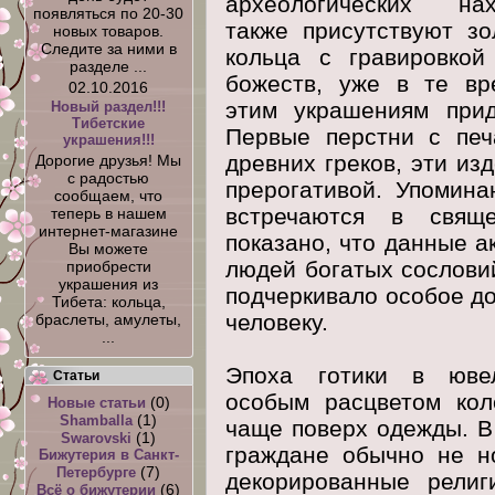
археологических нах
появляться по 20-30
также присутствуют зо
новых товаров.
Следите за ними в
кольца с гравировкой
разделе ...
божеств, уже в те вр
02.10.2016
этим украшениям прид
Новый раздел!!!
Тибетские
Первые перстни с печ
украшения!!!
древних греков, эти из
Дорогие друзья! Мы
с радостью
прерогативой. Упомина
сообщаем, что
встречаются в свяще
теперь в нашем
интернет-магазине
показано, что данные 
Вы можете
людей богатых сослови
приобрести
украшения из
подчеркивало особое д
Тибета: кольца,
человеку.
браслеты, амулеты,
...
Эпоха готики в юве
Статьи
особым расцветом кол
(0)
Новые статьи
(1)
Shamballa
чаще поверх одежды. 
(1)
Swarovski
граждане обычно не н
Бижутерия в Санкт-
(7)
Петербурге
декорированные религ
(6)
Всё о бижутерии