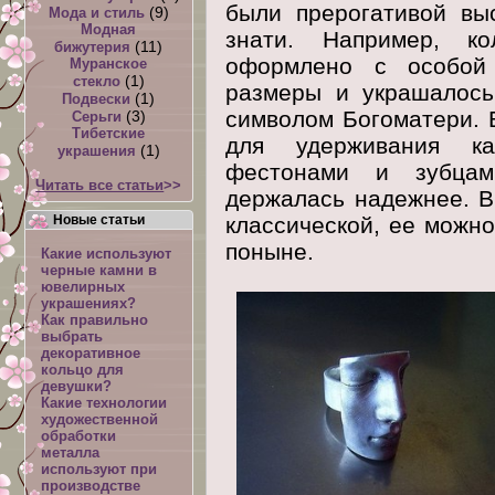
были прерогативой вы
(9)
Мода и стиль
Модная
знати. Например, к
(11)
бижутерия
оформлено с особой
Муранское
(1)
стекло
размеры и украшалось
(1)
Подвески
символом Богоматери. 
(3)
Серьги
Тибетские
для удерживания к
(1)
украшения
фестонами и зубцам
Читать все статьи
>>
держалась надежнее. В
Новые статьи
классической, ее можн
поныне.
Какие используют
черные камни в
ювелирных
украшениях?
Как правильно
выбрать
декоративное
кольцо для
девушки?
Какие технологии
художественной
обработки
металла
используют при
производстве