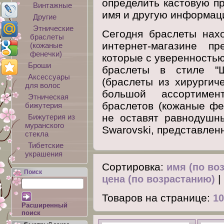
определить кастовую пр
Винтажные
имя и другую информац
Другие
Этнические
Сегодня браслеты нах
браслеты
интернет-магазине пр
(кожаные
фенечки)
которые с уверенностью
Броши
браслеты в стиле "Ша
Аксессуары
(браслеты из хирургич
для волос
большой ассортиме
Этническая
браслетов (кожаные фе
бижутерия
не оставят равнодушн
Бижутерия из
муранского
Swarovski, представлен
стекла
Тибетские
украшения
Сортировка:
имя (по во
Поиск
|
цена (по возрастанию)
Товаров на странице:
1
Расширенный
поиск