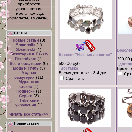
приобрести
украшения из
Тибета: кольца,
браслеты, амулеты,
...
Статьи
(0)
Новые статьи
(1)
Shamballa
(1)
Swarovski
Браслет
Бижутерия в Санкт-
Браслет "Нежные лепестки"
(7)
Петербурге
290,00 
(6)
500,00 руб.
Всё о бижутерии
+
достав
(9)
+
Мода и стиль
доставка
Время д
Модная
Время доставки: 3-4 дня
Сра
(11)
бижутерия
Сравнить
Муранское
(1)
стекло
(1)
Подвески
(3)
Серьги
Тибетские
(1)
украшения
Читать все статьи
>>
Новые статьи