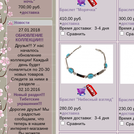
ночь"
700,00 руб.
Браслет "Морячка"
Браслет
+
доставка
410,00 руб.
300,00 
Новости
+
+
доставка
достав
Время доставки: 3-4 дня
Время д
27.01.2018
Сравнить
Сра
ОБНОВЛЕНИЕ
КОЛЛЕКЦИИ!!!
Друзья!!! У нас
началось
обновление
коллекции! Каждый
день будет
появляться по 20-30
новых товаров.
Следите за ними в
разделе ...
02.10.2016
Новый раздел!!!
Тибетские
Браслет "Небесный взгляд"
Браслет
украшения!!!
280,00 руб.
230,00 
Дорогие друзья! Мы
+
доставка
+
достав
с радостью
Время доставки: 3-4 дня
Время д
сообщаем, что
Сравнить
теперь в нашем
Сра
интернет-магазине
Вы можете