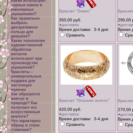
Какие используют
черные камни в
ювелирных
Браслет "Оникс"
Брасле
украшениях?
Как правильно
350,00 руб.
290,00 
выбрать
+
+
доставка
достав
декоративное
Время доставки: 3-4 дня
Время д
кольцо для
Сравнить
Сра
девушки?
Какие технологии
художественной
обработки
металла
используют при
производстве
украшений?
Браслеты –
универсальные
подарки для
настоящих
мужчин
Как образуется
жемчуг в
Браслет "Осеннее золото"
Браслет
природе? Как
получают его
420,00 руб.
270,00 
искусственные
+
доставка
+
достав
аналоги?
Время доставки: 3-4 дня
Время д
Что характерно
Сравнить
Сра
образу в стиле
стимпанк?