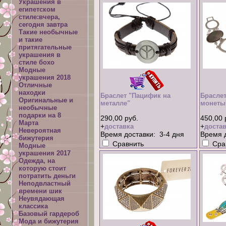
Украшения в
египетском
стиле:вчера,
сегодня завтра
Такие необычные
и такие
притягательные
украшения в
стиле бохо
Модные
украшения 2018
Отличные
находки
Браслет "Пацифик на
Брасле
Оригинальные и
металле"
монеты
необычные
подарки на 8
290,00 руб.
450,00 
Марта
+
+
доставка
достав
Невероятная
Время доставки: 3-4 дня
Время д
бижутерия
Сравнить
Сра
Модные
украшения 2017
Одежда, на
которую стоит
потратить деньги
Неподвластный
времени шик
Неувядающая
классика
Базовый гардероб
Мода и бижутерия