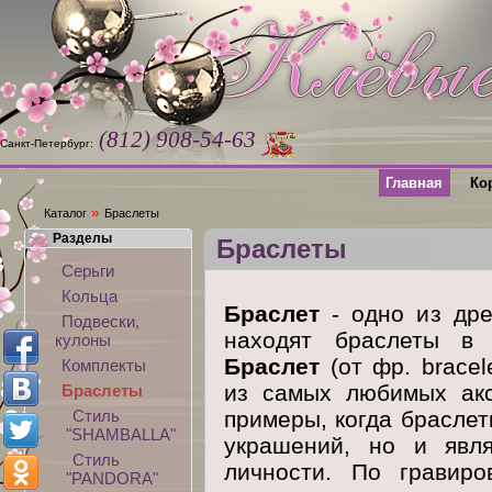
(812) 908-54-63
Санкт-Петербург:
Главная
Ко
»
Каталог
Браслеты
Разделы
Браслеты
Серьги
Кольца
Браслет
- одно из дре
Подвески,
находят браслеты в 
кулоны
Браслет
(от фр. bracel
Комплекты
из самых любимых акс
Браслеты
Стиль
примеры, когда брасле
"SHAMBALLA"
украшений, но и явля
Стиль
личности. По гравир
"PANDORA"