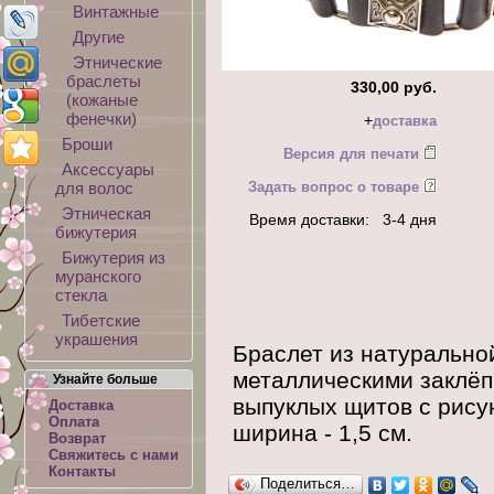
Винтажные
Другие
Этнические
браслеты
330,00 руб.
(кожаные
фенечки)
+
доставка
Броши
Версия для печати
Аксессуары
для волос
Задать вопрос о товаре
Этническая
Время доставки: 3-4 дня
бижутерия
Бижутерия из
муранского
стекла
Тибетские
украшения
Браслет из натурально
металлическими заклёп
Узнайте больше
выпуклых щитов с рисун
Доставка
Оплата
ширина - 1,5 см.
Возврат
Свяжитесь с нами
Контакты
Поделиться…