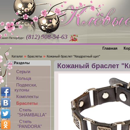
(812) 908-54-63
Санкт-Петербург:
Главная
Ко
»
»
Каталог
Браслеты
Кожаный браслет "Квадратный щит"
Разделы
Кожаный браслет "
Серьги
Кольца
Подвески,
кулоны
Комплекты
Браслеты
Стиль
"SHAMBALLA"
Стиль
"PANDORA"