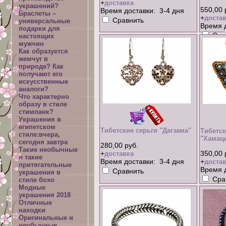
+
доставка
украшений?
550,00 
Время доставки: 3-4 дня
Браслеты –
+
достав
Сравнить
универсальные
Время д
подарки для
Сра
настоящих
мужчин
Как образуется
жемчуг в
природе? Как
получают его
искусственные
аналоги?
Что характерно
образу в стиле
стимпанк?
Украшения в
египетском
Тибетские серьги "Дагзама"
Тибетск
стиле:вчера,
"Хамац
сегодня завтра
280,00 руб.
Такие необычные
+
350,00 
доставка
и такие
Время доставки: 3-4 дня
+
достав
притягательные
Время д
Сравнить
украшения в
Сра
стиле бохо
Модные
украшения 2018
Отличные
находки
Оригинальные и
необычные