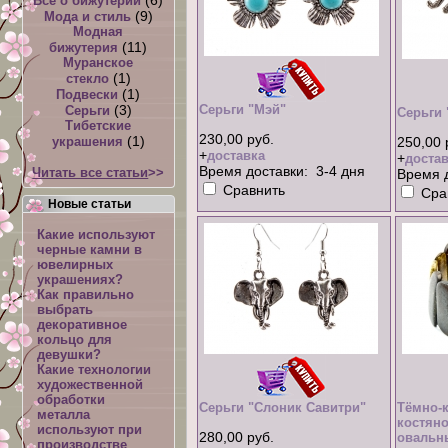
Всё о бижутерии
(9)
Мода и стиль
Модная
(11)
бижутерия
Муранское
(1)
стекло
(1)
Подвески
(3)
Серьги "Мэй"
Серьги
Серьги
Тибетские
230,00 руб.
(1)
украшения
250,00 
+
доставка
+
достав
Время доставки: 3-4 дня
Читать все статьи
>>
Время д
Сравнить
Сра
Новые статьи
Какие используют
черные камни в
ювелирных
украшениях?
Как правильно
выбрать
декоративное
кольцо для
девушки?
Какие технологии
художественной
обработки
Серьги "Слоник Савитри"
Тёмно-
металла
костяно
используют при
280,00 руб.
овальн
производстве