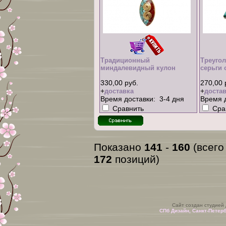
Традиционный
Треуго
миндалевидный кулон
серьги 
330,00 руб.
270,00 
+
+
доставка
достав
Время доставки: 3-4 дня
Время д
Сравнить
Сра
Показано
141
-
160
(всего
172
позиций)
Сайт создан студией
СПб Дизайн, Санкт-Петер