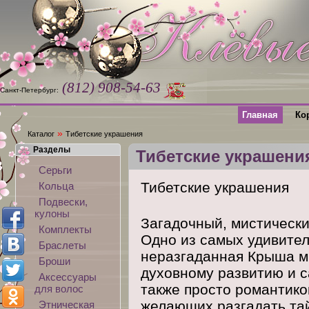
(812) 908-54-63
Санкт-Петербург:
Главная
Ко
»
Каталог
Тибетские украшения
Разделы
Тибетские украшени
Серьги
Тибетские украшения
Кольца
Подвески,
кулоны
Загадочный, мистически
Комплекты
Одно из самых удивител
Браслеты
неразгаданная Крыша ми
Броши
духовному развитию и 
Аксессуары
также просто романтико
для волос
желающих разгадать та
Этническая