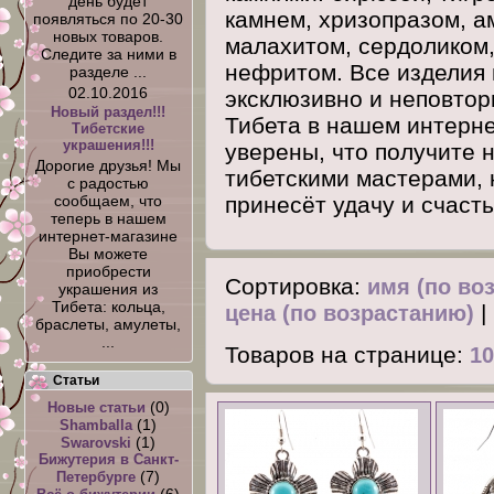
день будет
камнем, хризопразом, а
появляться по 20-30
новых товаров.
малахитом, сердоликом,
Следите за ними в
нефритом. Все изделия 
разделе ...
02.10.2016
эксклюзивно и неповтор
Новый раздел!!!
Тибета в нашем интерне
Тибетские
украшения!!!
уверены, что получите 
Дорогие друзья! Мы
тибетскими мастерами, 
с радостью
принесёт удачу и счасть
сообщаем, что
теперь в нашем
интернет-магазине
Вы можете
приобрести
Сортировка:
имя (по во
украшения из
Тибета: кольца,
|
цена (по возрастанию)
браслеты, амулеты,
...
Товаров на странице:
1
Статьи
(0)
Новые статьи
(1)
Shamballa
(1)
Swarovski
Бижутерия в Санкт-
(7)
Петербурге
(6)