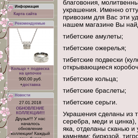
благовония, молитвенны
Информация
украшения. Именно отту
Карта сайта
привозим для Вас эти 
нашем магазине Вы най
Рекомендуемые
тибетские амулеты;
тибетские ожерелья;
тибетские подвески (кул
открывающиеся коробоч
Кольцо + подвеска
на цепочке
тибетские кольца;
900,00 руб.
+
доставка
тибетские браслеты;
Новости
тибетские серьги.
27.01.2018
ОБНОВЛЕНИЕ
Украшения сделаны из т
КОЛЛЕКЦИИ!!!
Друзья!!! У нас
серебра, меди и цинка),
началось
яка, отделаны сканью 
обновление
коллекции! Каждый
камнями: бирюзой, тигр