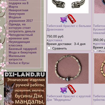
подарки на 8
Марта
Невероятная
бижутерия
Модные
украшения 2017
Одежда, на
Тибетский браслет с белыми
Тибетск
которую стоит
Драконами
бусиной
потратить деньги
гималай
Неподвластный
750,00 руб.
времени шик
350,00 
+
доставка
Неувядающая
+
Время доставки: 3-4 дня
достав
классика
Время д
Сравнить
Базовый гардероб
Сра
Мода и бижутерия
Маленькие
хитрости
Колье и бусы
Тибетский браслет с круглой
Тибетск
Дзи "Медицины"
трёхгла