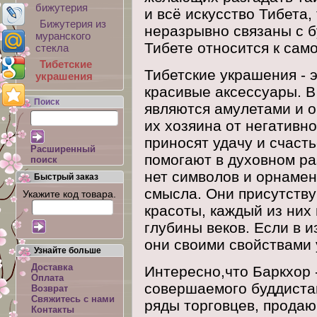
бижутерия
и всё искусство Тибета
Бижутерия из
неразрывно связаны с 
муранского
Тибете относится к само
стекла
Тибетские
Тибетские украшения - 
украшения
красивые аксессуары. В
Поиск
являются амулетами и 
их хозяина от негативн
приносят удачу и счасть
Расширенный
помогают в духовном ра
поиск
нет символов и орнамен
Быстрый заказ
смысла. Они присутству
Укажите код товара.
красоты, каждый из них
глубины веков. Если в 
они своими свойствами 
Узнайте больше
Доставка
Интересно,что Баркхор 
Оплата
совершаемого буддистам
Возврат
Свяжитесь с нами
ряды торговцев, прода
Контакты