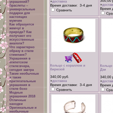
300,00 
+
доставка
украшений?
+
достав
Время доставки: 3-4 дня
Браслеты –
Время д
универсальные
Сравнить
подарки для
Сра
настоящих
мужчин
Как образуется
жемчуг в
природе? Как
получают его
искусственные
аналоги?
Что характерно
образу в стиле
стимпанк?
Украшения в
египетском
Кольцо с кораллом и
Кольцо 
стиле:вчера,
бирюзой
Дзи
сегодня завтра
Такие необычные
340,00 руб.
340,00 
и такие
+
доставка
+
притягательные
достав
Время доставки: 3-4 дня
украшения в
Время д
стиле бохо
Сравнить
Сра
Модные
украшения 2018
Отличные
находки
Оригинальные и
необычные