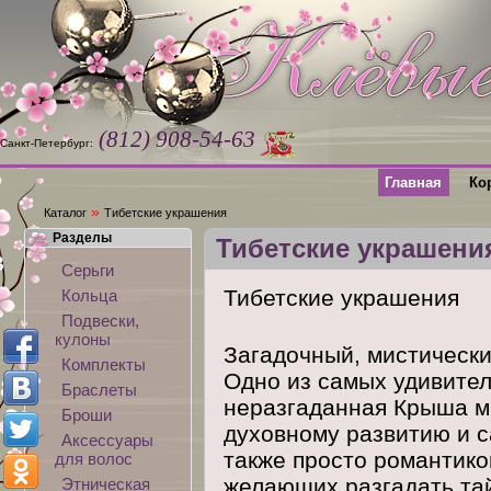
(812) 908-54-63
Санкт-Петербург:
Главная
Ко
»
Каталог
Тибетские украшения
Разделы
Тибетские украшени
Серьги
Тибетские украшения
Кольца
Подвески,
кулоны
Загадочный, мистически
Комплекты
Одно из самых удивител
Браслеты
неразгаданная Крыша ми
Броши
духовному развитию и 
Аксессуары
также просто романтико
для волос
желающих разгадать та
Этническая