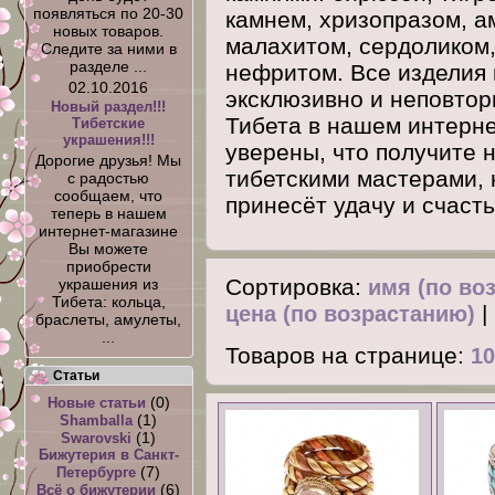
появляться по 20-30
камнем, хризопразом, а
новых товаров.
малахитом, сердоликом,
Следите за ними в
разделе ...
нефритом. Все изделия 
02.10.2016
эксклюзивно и неповтор
Новый раздел!!!
Тибета в нашем интерне
Тибетские
украшения!!!
уверены, что получите 
Дорогие друзья! Мы
тибетскими мастерами, 
с радостью
сообщаем, что
принесёт удачу и счасть
теперь в нашем
интернет-магазине
Вы можете
приобрести
Сортировка:
имя (по во
украшения из
Тибета: кольца,
|
цена (по возрастанию)
браслеты, амулеты,
...
Товаров на странице:
1
Статьи
(0)
Новые статьи
(1)
Shamballa
(1)
Swarovski
Бижутерия в Санкт-
(7)
Петербурге
(6)
Всё о бижутерии