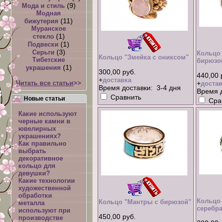
(9)
Мода и стиль
Модная
(11)
бижутерия
Муранское
(1)
стекло
(1)
Подвески
(3)
Серьги
Кольцо
Кольцо "Змейка с ониксом"
Тибетские
бирюзо
(1)
украшения
300,00 руб.
440,00 
+
доставка
Читать все статьи
>>
+
достав
Время доставки: 3-4 дня
Время д
Сравнить
Новые статьи
Сра
Какие используют
черные камни в
ювелирных
украшениях?
Как правильно
выбрать
декоративное
кольцо для
девушки?
Какие технологии
художественной
обработки
Кольцо 
Кольцо "Мантры с бирюзой"
металла
серебра
используют при
450,00 руб.
производстве