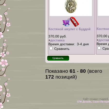
Костяно
Костяной амулет с Буддой
370,00 
370,00 руб.
+
+
достав
доставка
Время д
Время доставки: 3-4 дня
Сра
Сравнить
Показано
61
-
80
(всего
172
позиций)
Сайт создан студией
СПб Дизайн, Санкт-Петер