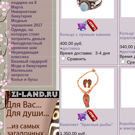
подарки на 8
Марта
Невероятная
бижутерия
Модные
украшения 2017
Одежда, на
Кольцо
которую стоит
Кольцо с лунным камнем
коралл
потратить деньги
Неподвластный
400,00 руб.
340,00 
времени шик
+
доставка
+
достав
Неувядающая
Время доставки: 3-4 дня
Время д
классика
Сравнить
Базовый гардероб
Сра
Мода и бижутерия
Маленькие
хитрости
Колье и бусы
Коробоч
Комплект "Красные рыбы"
и мант
1.350,00 руб.