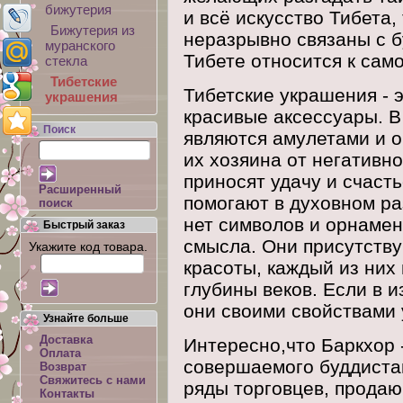
бижутерия
и всё искусство Тибета
Бижутерия из
неразрывно связаны с 
муранского
Тибете относится к само
стекла
Тибетские
Тибетские украшения - 
украшения
красивые аксессуары. В
Поиск
являются амулетами и 
их хозяина от негативн
приносят удачу и счасть
Расширенный
помогают в духовном ра
поиск
нет символов и орнамен
Быстрый заказ
смысла. Они присутству
Укажите код товара.
красоты, каждый из них
глубины веков. Если в 
они своими свойствами 
Узнайте больше
Доставка
Интересно,что Баркхор 
Оплата
совершаемого буддистам
Возврат
Свяжитесь с нами
ряды торговцев, прода
Контакты