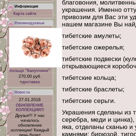
благовония, молитвенны
Информация
украшения. Именно отту
Карта сайта
привозим для Вас эти 
нашем магазине Вы най
Рекомендуемые
тибетские амулеты;
тибетские ожерелья;
тибетские подвески (кул
открывающиеся коробоч
Кольцо "Капуччино"
270,00 руб.
тибетские кольца;
+
доставка
тибетские браслеты;
Новости
тибетские серьги.
27.01.2018
ОБНОВЛЕНИЕ
КОЛЛЕКЦИИ!!!
Украшения сделаны из т
Друзья!!! У нас
серебра, меди и цинка),
началось
обновление
яка, отделаны сканью 
коллекции! Каждый
камнями: бирюзой, тигр
день будет