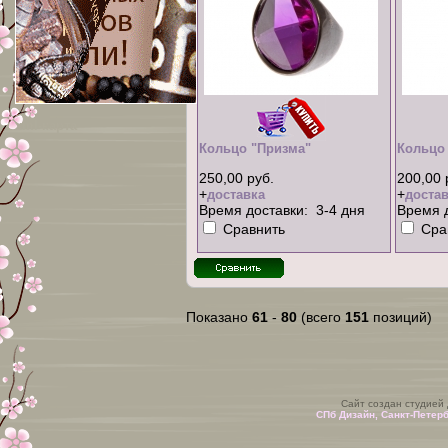
xml-карта
Кольцо "Призма"
Кольцо
250,00 руб.
200,00 
+
+
доставка
достав
Время доставки: 3-4 дня
Время д
Сравнить
Сра
Показано
61
-
80
(всего
151
позиций)
Сайт создан студией
СПб Дизайн, Санкт-Петер