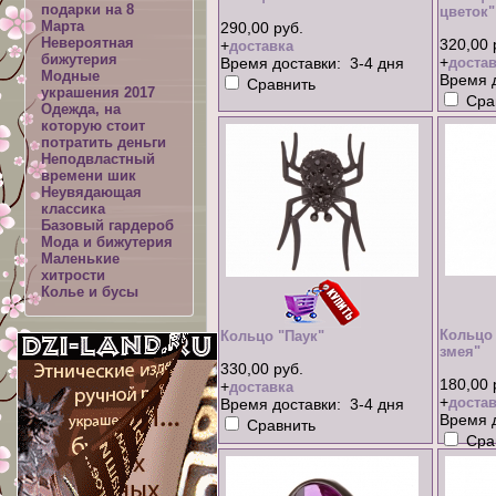
подарки на 8
цветок"
Марта
290,00 руб.
Невероятная
320,00 
+
доставка
бижутерия
+
Время доставки: 3-4 дня
достав
Модные
Время д
Сравнить
украшения 2017
Сра
Одежда, на
которую стоит
потратить деньги
Неподвластный
времени шик
Неувядающая
классика
Базовый гардероб
Мода и бижутерия
Маленькие
хитрости
Колье и бусы
Кольцо
Кольцо "Паук"
змея"
330,00 руб.
180,00 
+
доставка
+
достав
Время доставки: 3-4 дня
Время д
Сравнить
Сра