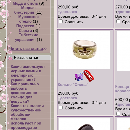
(9)
Мода и стиль
290,00 руб.
270,00 
Модная
+
+
доставка
достав
(11)
бижутерия
Время доставки: 3-4 дня
Время д
Муранское
(1)
стекло
Сравнить
Сра
(1)
Подвески
(3)
Серьги
Тибетские
(1)
украшения
Читать все статьи
>>
Новые статьи
Какие используют
черные камни в
ювелирных
украшениях?
Как правильно
Кольцо "Олива"
Кольцо
выбрать
коралл
декоративное
290,00 руб.
кольцо для
+
доставка
600,00 
девушки?
Время доставки: 3-4 дня
+
достав
Какие технологии
Сравнить
Время д
художественной
Сра
обработки
металла
используют при
производстве