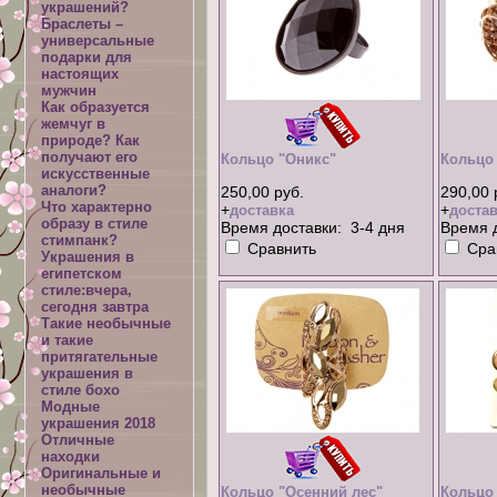
украшений?
Браслеты –
универсальные
подарки для
настоящих
мужчин
Как образуется
жемчуг в
природе? Как
получают его
Кольцо "Оникс"
Кольцо
искусственные
аналоги?
250,00 руб.
290,00 
Что характерно
+
+
доставка
достав
образу в стиле
Время доставки: 3-4 дня
Время д
стимпанк?
Сравнить
Сра
Украшения в
египетском
стиле:вчера,
сегодня завтра
Такие необычные
и такие
притягательные
украшения в
стиле бохо
Модные
украшения 2018
Отличные
находки
Оригинальные и
необычные
Кольцо "Осенний лес"
Кольцо