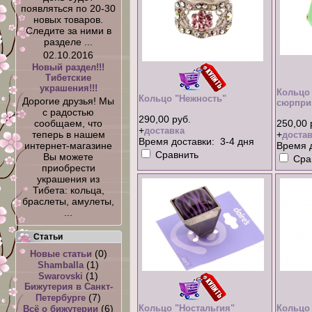
появляться по 20-30
новых товаров.
Следите за ними в
разделе ...
02.10.2016
Новый раздел!!!
Тибетские
украшения!!!
Кольцо
Кольцо "Нежность"
Дорогие друзья! Мы
сюрпри
с радостью
290,00 руб.
250,00 
сообщаем, что
+
доставка
+
теперь в нашем
достав
Время доставки: 3-4 дня
Время д
интернет-магазине
Сравнить
Вы можете
Сра
приобрести
украшения из
Тибета: кольца,
браслеты, амулеты,
...
Статьи
(0)
Новые статьи
(1)
Shamballa
(1)
Swarovski
Бижутерия в Санкт-
(7)
Петербурге
(6)
Кольцо "Ностальгия"
Кольцо
Всё о бижутерии