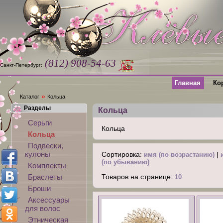
(812) 908-54-63
Санкт-Петербург:
Главная
Ко
»
Каталог
Кольца
Разделы
Кольца
Серьги
Кольца
Кольца
Подвески,
кулоны
Сортировка:
|
имя (по возрастанию)
(по убыванию)
Комплекты
Браслеты
Товаров на странице:
10
Броши
Аксессуары
для волос
Этническая