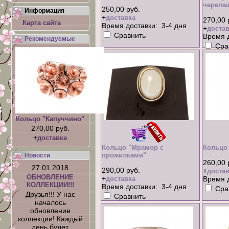
черепа
250,00 руб.
Информация
+
доставка
270,00 
Карта сайта
Время доставки: 3-4 дня
+
достав
Сравнить
Время д
Рекомендуемые
Сра
Кольцо "Капуччино"
270,00 руб.
+
доставка
Кольцо "Мрамор с
Кольцо
прожилками"
Новости
260,00 
27.01.2018
290,00 руб.
+
достав
ОБНОВЛЕНИЕ
+
доставка
Время д
КОЛЛЕКЦИИ!!!
Время доставки: 3-4 дня
Сра
Друзья!!! У нас
Сравнить
началось
обновление
коллекции! Каждый
день будет