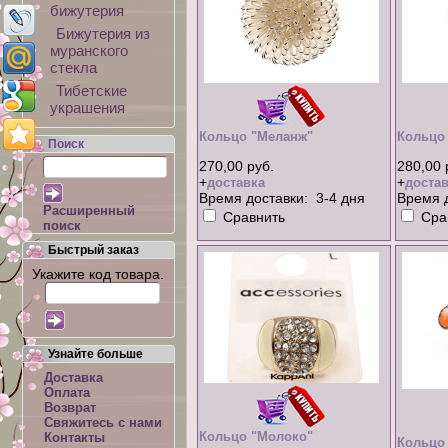
бижутерия
Бижутерия из
муранского
стекла
Тибетские
украшения
Кольцо "Меланж"
Кольцо
Поиск
270,00 руб.
280,00 
+
+
доставка
достав
Время доставки: 3-4 дня
Время д
Расширенный
Сравнить
Сра
поиск
Быстрый заказ
Укажите код товара.
Узнайте больше
Доставка
Оплата
Возврат
Свяжитесь с нами
Кольцо "Молоко"
Контакты
Кольцо