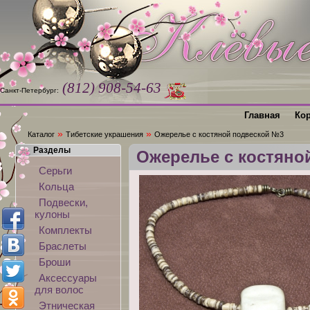
(812) 908-54-63
Санкт-Петербург:
Главная
Ко
»
»
Каталог
Тибетские украшения
Ожерелье с костяной подвеской №3
Разделы
Ожерелье с костяно
Серьги
Кольца
Подвески,
кулоны
Комплекты
Браслеты
Броши
Аксессуары
для волос
Этническая