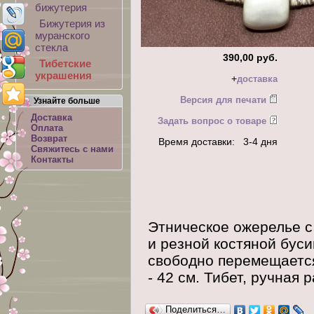
бижутерия
Бижутерия из
муранского
стекла
390,00 руб.
Тибетские
украшения
+
доставка
Версия для печати
Узнайте больше
Доставка
Задать вопрос о товаре
Оплата
Возврат
Время доставки: 3-4 дня
Свяжитесь с нами
Контакты
Этническое ожерелье с
и резной костяной бус
свободно перемещаетс
- 42 см. Тибет, ручная 
Поделиться…