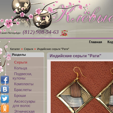
(812) 908-54-63
Санкт-Петербург:
Главная
Ко
»
»
Каталог
Серьги
Индийские серьги "Рати"
Разделы
Индийские серьги "Рати"
Серьги
Кольца
Подвески,
кулоны
Комплекты
Браслеты
Броши
Аксессуары
для волос
Этническая