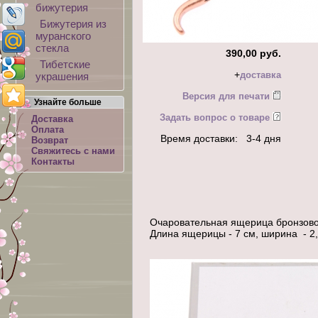
бижутерия
Бижутерия из
муранского
стекла
390,00 руб.
Тибетские
+
доставка
украшения
Версия для печати
Узнайте больше
Задать вопрос о товаре
Доставка
Оплата
Время доставки: 3-4 дня
Возврат
Свяжитесь с нами
Контакты
Очаровательная ящерица бронзовог
Длина ящерицы - 7 см, ширина - 2,