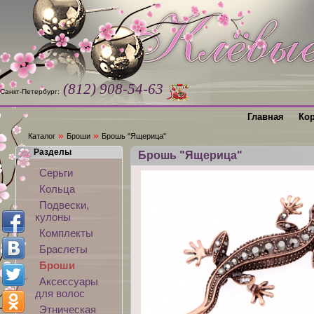
(812) 908-54-63
Санкт-Петербург:
Главная
Ко
»
»
Каталог
Броши
Брошь "Ящерица"
Разделы
Брошь "Ящерица"
Серьги
Кольца
Подвески,
кулоны
Комплекты
Браслеты
Броши
Аксессуары
для волос
Этническая