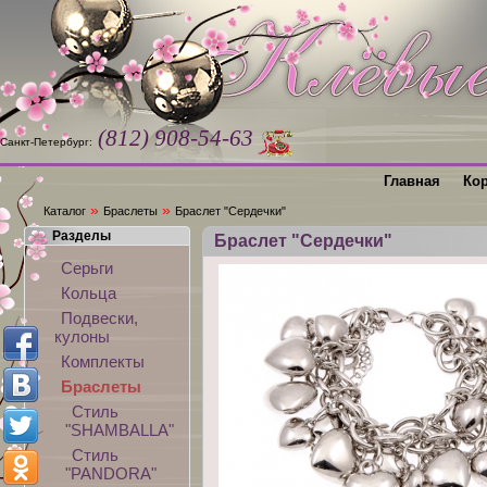
(812) 908-54-63
Санкт-Петербург:
Главная
Ко
»
»
Каталог
Браслеты
Браслет "Сердечки"
Разделы
Браслет "Сердечки"
Серьги
Кольца
Подвески,
кулоны
Комплекты
Браслеты
Стиль
"SHAMBALLA"
Стиль
"PANDORA"