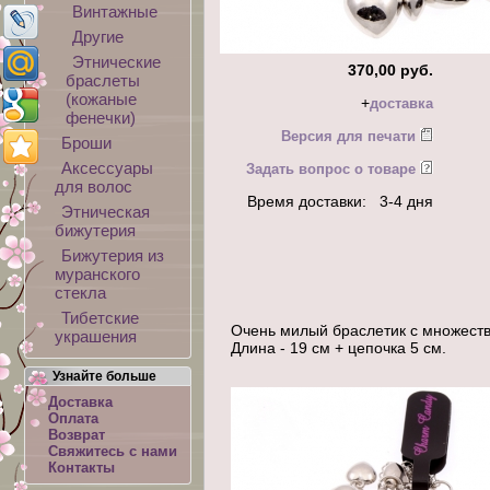
Винтажные
Другие
Этнические
370,00 руб.
браслеты
(кожаные
+
доставка
фенечки)
Версия для печати
Броши
Аксессуары
Задать вопрос о товаре
для волос
Время доставки: 3-4 дня
Этническая
бижутерия
Бижутерия из
муранского
стекла
Тибетские
Очень милый браслетик с множеств
украшения
Длина - 19 см + цепочка 5 см.
Узнайте больше
Доставка
Оплата
Возврат
Свяжитесь с нами
Контакты